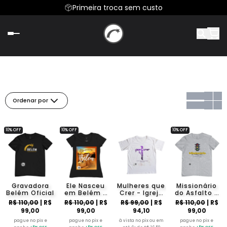
Primeira troca sem custo
Ordenar por
10% OFF
10% OFF
10% OFF
Gravadora
Ele Nasceu
Mulheres que
Missionário
Belém Oficial
em Belém -
Crer - Igreja
do Asfalto -
Elisangela
Belém
Kennedy
R$ 110,00
| R$
R$ 110,00
| R$
R$ 99,00
| R$
R$ 110,00
| R$
Falção
Lacerda
99,00
99,00
94,10
99,00
pague no pix e
pague no pix e
à vista no pix ou em
pague no pix e