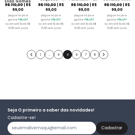
Elias Gomes
Estevão
Rodrigues
feat Oseias O
R$ 110,00
| R$
R$ 110,00
| R$
R$ 110,00
| R$
R$ 110,00
| R$
Santos
Semeador
99,00
99,00
99,00
99,00
pague no pix e
pague no pix e
pague no pix e
pague no pix e
ganhe
+5% OFF
ganhe
+5% OFF
ganhe
+5% OFF
ganhe
+5% OFF
ou em até 6x de R$
ou em até 6x de R$
ou em até 6x de R$
ou em até 6x de R$
16,50 sem juros
16,50 sem juros
16,50 sem juros
16,50 sem juros
1
…
4
5
6
7
8
Seja O primeiro a saber das novidades!
Cadastre-se!