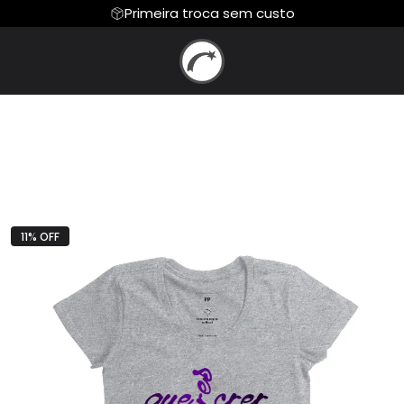
Primeira troca sem custo
 DE ADORAR
Moletom
MILENA E TIAGO
GRAVADORA BEL
Camiseta Algodão Peruano
JUNIOR
JULIANO SPAGNOL
CHRYSTIAN HERVE
E HOSANA
NERY NASCIMENTO
NEUSI LEMOS
 COLLE
ROBERTO REIS
WINDERLEY LACE
11% OFF
e Samuel
LAURIETE
EQUIPE OBRA DE A
a Olly
Zé Marco e Adriano
Jorge Binah
 Barro
By Gravadora Belém
By Club da Músi
s Music