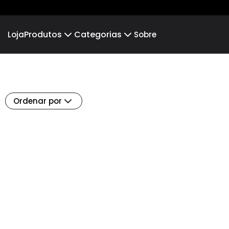
Produtos
Categorias
Loja
Sobre
Camiseta
EUZILANE
Camiseta Infantil
NÃO PARE
Hoodie Moletom
LÍDIA RODRIGUES
Suéter Moletom
LIAN 
Ordenar por
EDUARDO E JANAINA
EULER 
LEONARDO E GESIEL
ELIZA
JESSICA MAGALHÃES
Daniel 
Eliane Silva
Brun
Osvaldo Silva
Lúcia
Igreja Belém
Brpres