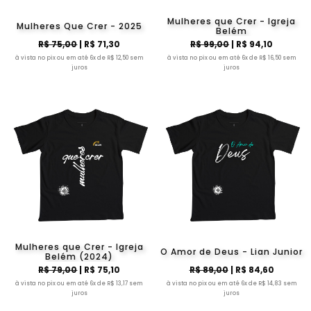
Mulheres que Crer - Igreja
Mulheres Que Crer - 2025
Belém
R$ 75,00
| R$ 71,30
R$ 99,00
| R$ 94,10
à vista no pix ou em até 6x de R$ 12,50 sem
à vista no pix ou em até 6x de R$ 16,50 sem
juros
juros
Mulheres que Crer - Igreja
O Amor de Deus - Lian Junior
Belém (2024)
R$ 79,00
| R$ 75,10
R$ 89,00
| R$ 84,60
à vista no pix ou em até 6x de R$ 13,17 sem
à vista no pix ou em até 6x de R$ 14,83 sem
juros
juros