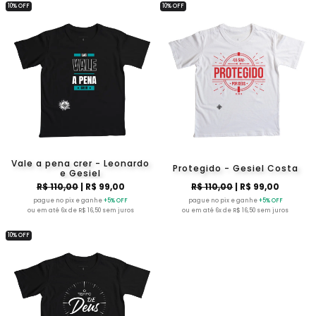
10% OFF
10% OFF
Vale a pena crer - Leonardo
Protegido - Gesiel Costa
e Gesiel
R$ 110,00
| R$ 99,00
R$ 110,00
| R$ 99,00
pague no pix e ganhe
+5% OFF
pague no pix e ganhe
+5% OFF
ou em até 6x de R$ 16,50 sem juros
ou em até 6x de R$ 16,50 sem juros
10% OFF