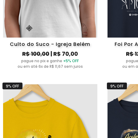
Culto do Suco - Igreja Belém
Foi Por 
R$ 100,00
| R$ 70,00
R$ 1
pague no pix e ganhe
+5% OFF
pague
ou em até 6x de R$ 11,67 sem juros
ou em at
9% OFF
9% OFF