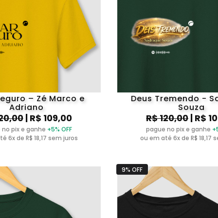
Seguro – Zé Marco e
Deus Tremendo - S
Adriano
Souza
20,00
| R$ 109,00
R$ 120,00
| R$ 1
 no pix e ganhe
+5% OFF
pague no pix e ganhe
+
é 6x de R$ 18,17 sem juros
ou em até 6x de R$ 18,17 
9% OFF