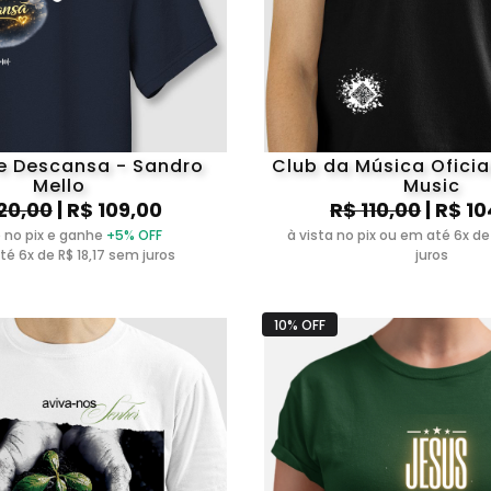
e Descansa - Sandro
Club da Música Oficia
Mello
Music
20,00
| R$ 109,00
R$ 110,00
| R$ 1
 no pix e ganhe
+5% OFF
à vista no pix ou em até 6x de
é 6x de R$ 18,17 sem juros
juros
10% OFF