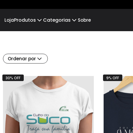
Produtos
Categorias
Loja
Sobre
Camiseta
EUZILANE
Camiseta Infantil
NÃO PARE
Hoodie Moletom
LÍDIA RODRIGUES
Suéter Moletom
LIAN 
Ordenar por
EDUARDO E JANAINA
EULER 
LEONARDO E GESIEL
ELIZA
30% OFF
9% OFF
JESSICA MAGALHÃES
Daniel 
Eliane Silva
Brun
Osvaldo Silva
Lúcia
Igreja Belém
Brpres