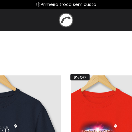
Primeira troca sem custo
 DE ADORAR
Moletom
MILENA E TIAGO
GRAVADORA BEL
Camiseta Algodão Peruano
JUNIOR
JULIANO SPAGNOL
CHRYSTIAN HERVE
E HOSANA
NERY NASCIMENTO
NEUSI LEMOS
 COLLE
ROBERTO REIS
WINDERLEY LACE
9% OFF
e Samuel
LAURIETE
EQUIPE OBRA DE A
a Olly
Zé Marco e Adriano
Jorge Binah
 Barro
By Gravadora Belém
By Club da Músi
s Music