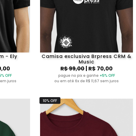
m - Ely
Camisa exclusiva Brpress CRM &
Music
9,00
R$ 99,00
| R$ 70,00
5% OFF
pague no pix e ganhe
+5% OFF
sem juros
ou em até 6x de R$ 11,67 sem juros
10% OFF