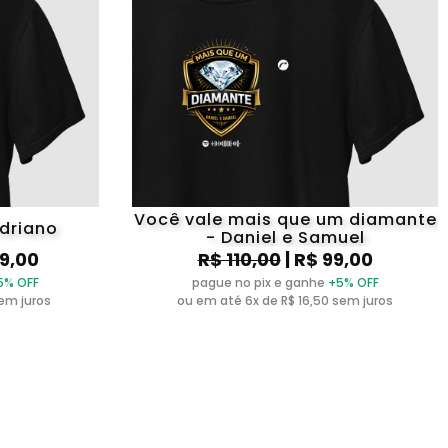
Você vale mais que um diamante
Adriano
- Daniel e Samuel
09,00
R$ 110,00
| R$ 99,00
5% OFF
pague no pix e ganhe
+5% OFF
sem juros
ou em até 6x de R$ 16,50 sem juros