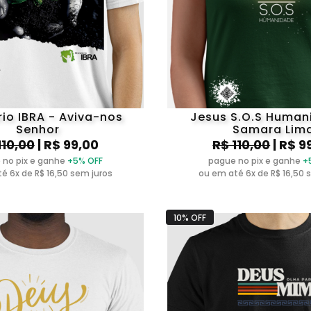
rio IBRA - Aviva-nos
Jesus S.O.S Human
Senhor
Samara Lim
110,00
| R$ 99,00
R$ 110,00
| R$ 9
 no pix e ganhe
+5% OFF
pague no pix e ganhe
+
é 6x de R$ 16,50 sem juros
ou em até 6x de R$ 16,50 
10% OFF