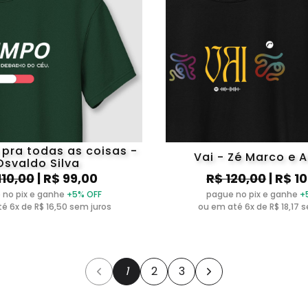
pra todas as coisas -
Vai - Zé Marco e 
Osvaldo Silva
110,00
| R$ 99,00
R$ 120,00
| R$ 1
 no pix e ganhe
+5% OFF
pague no pix e ganhe
+
é 6x de R$ 16,50 sem juros
ou em até 6x de R$ 18,17 
1
2
3