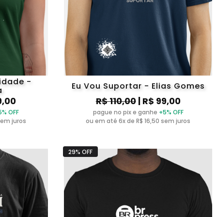
idade -
Eu Vou Suportar - Elias Gomes
a
9,00
R$ 110,00
| R$ 99,00
5% OFF
pague no pix e ganhe
+5% OFF
sem juros
ou em até 6x de R$ 16,50 sem juros
29% OFF