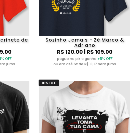
Marinete de
Sozinho Jamais - Zé Marco &
Adriano
09,00
R$ 120,00
| R$ 109,00
5% OFF
pague no pix e ganhe
+5% OFF
sem juros
ou em até 6x de R$ 18,17 sem juros
10% OFF