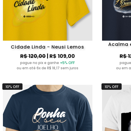
Acalma 
Cidade Linda - Neusi Lemos
R$ 120,00
| R$ 109,00
R$ 1
pague no pix e ganhe
+5% OFF
pague
ou em até 6x de R$ 18,17 sem juros
ou em at
10% OFF
10% OFF