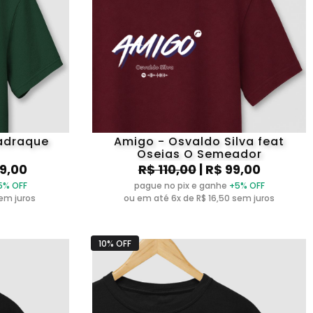
adraque
Amigo - Osvaldo Silva feat
Oseias O Semeador
09,00
R$ 110,00
| R$ 99,00
5% OFF
pague no pix e ganhe
+5% OFF
sem juros
ou em até 6x de R$ 16,50 sem juros
10% OFF