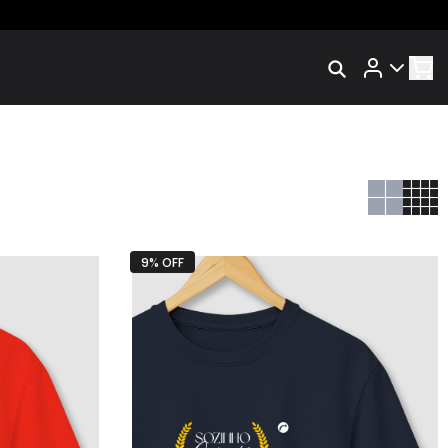
Rastrear Meu Pedido
ÉM
Trocar Meu Pedido
RSON
Avaliar Meu Pedido
Entrar | Cadastrar
RDA
9% OFF
MOR
ca