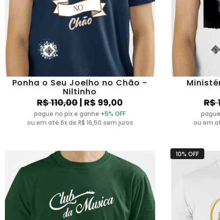
Ponha o Seu Joelho no Chão -
Ministé
Niltinho
R$ 110,00
| R$ 99,00
R$ 
pague no pix e ganhe
+5% OFF
pague
ou em até 6x de R$ 16,50 sem juros
ou em at
10% OFF