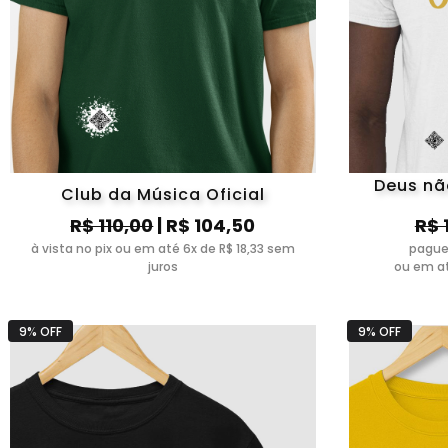
Deus nã
Club da Música Oficial
R$ 110,00
| R$ 104,50
R$ 
à vista no pix ou em até 6x de R$ 18,33 sem
pague
juros
ou em at
9% OFF
9% OFF