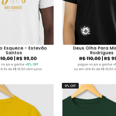
o Esquece - Estevão
Deus Olha Para Mi
Santos
Rodrigues
110,00
| R$ 99,00
R$ 110,00
| R$ 9
 no pix e ganhe
+5% OFF
pague no pix e ganhe
+
é 6x de R$ 16,50 sem juros
ou em até 6x de R$ 16,50 
9% OFF