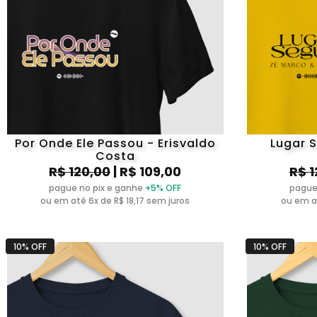
Por Onde Ele Passou - Erisvaldo
Lugar 
Costa
R$ 120,00
| R$ 109,00
R$ 1
pague no pix e ganhe
+5% OFF
pague
ou em até 6x de R$ 18,17 sem juros
ou em at
10% OFF
10% OFF