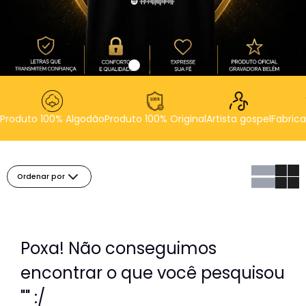
Produto 100% Algodão
Produto 100% Original
Artista gospel
Fabrica
Ordenar por
Poxa! Não conseguimos
encontrar o que você pesquisou
"" :/