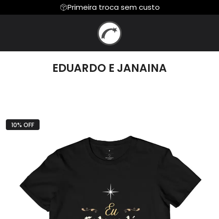
Primeira troca sem custo
 DE ADORAR
Moletom
MILENA E TIAGO
GRAVADORA BEL
Camiseta Algodão Peruano
EDUARDO E JANAINA
JUNIOR
JULIANO SPAGNOL
CHRYSTIAN HERVE
E HOSANA
NERY NASCIMENTO
NEUSI LEMOS
 COLLE
ROBERTO REIS
WINDERLEY LACE
10% OFF
e Samuel
LAURIETE
EQUIPE OBRA DE A
a Olly
Zé Marco e Adriano
Jorge Binah
 Barro
By Gravadora Belém
By Club da Músi
s Music