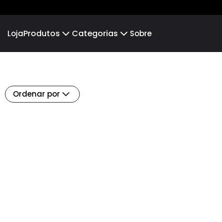
Produtos
Categorias
Loja
Sobre
Camiseta
EUZILANE
Camiseta Infantil
NÃO PARE
Hoodie Moletom
LÍDIA RODRIGUES
Suéter Moletom
LIAN 
Ordenar por
EDUARDO E JANAINA
EULER 
LEONARDO E GESIEL
ELIZA
JESSICA MAGALHÃES
Daniel 
Eliane Silva
Brun
Osvaldo Silva
Lúcia
Igreja Belém
Brpres