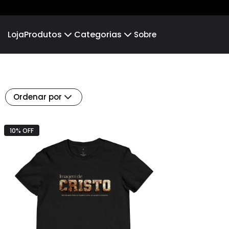
Produtos
Categorias
Loja
Sobre
Camiseta
EUZILANE
Camiseta Infantil
NÃO PARE
Hoodie Moletom
LÍDIA RODRIGUES
Suéter Moletom
LIAN 
Ordenar por
EDUARDO E JANAINA
EULER 
LEONARDO E GESIEL
ELIZA
10% OFF
JESSICA MAGALHÃES
Daniel 
Eliane Silva
Brun
Osvaldo Silva
Lúcia
Igreja Belém
Brpres