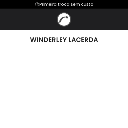
Primeira troca sem custo
 DE ADORAR
Moletom
MILENA E TIAGO
GRAVADORA BEL
Camiseta Algodão Peruano
WINDERLEY LACERDA
JUNIOR
JULIANO SPAGNOL
CHRYSTIAN HERVE
E HOSANA
NERY NASCIMENTO
NEUSI LEMOS
 COLLE
ROBERTO REIS
WINDERLEY LACE
e Samuel
LAURIETE
EQUIPE OBRA DE A
a Olly
Zé Marco e Adriano
Jorge Binah
 Barro
By Gravadora Belém
By Club da Músi
s Music